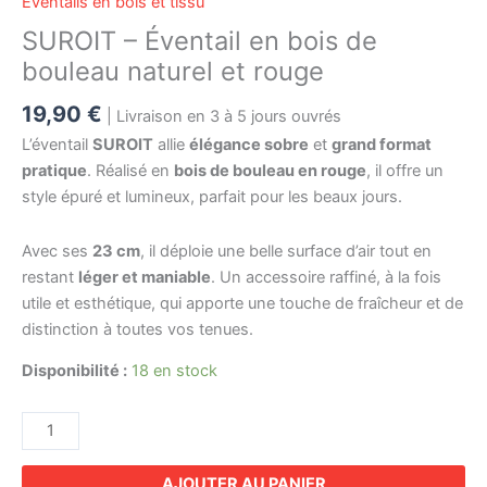
Éventails en bois et tissu
SUROIT – Éventail en bois de
bouleau naturel et rouge
19,90
€
| Livraison en 3 à 5 jours ouvrés
L’éventail
SUROIT
allie
élégance sobre
et
grand format
pratique
. Réalisé en
bois de bouleau en rouge
, il offre un
style épuré et lumineux, parfait pour les beaux jours.
Avec ses
23 cm
, il déploie une belle surface d’air tout en
restant
léger et maniable
. Un accessoire raffiné, à la fois
utile et esthétique, qui apporte une touche de fraîcheur et de
distinction à toutes vos tenues.
Disponibilité :
18 en stock
AJOUTER AU PANIER