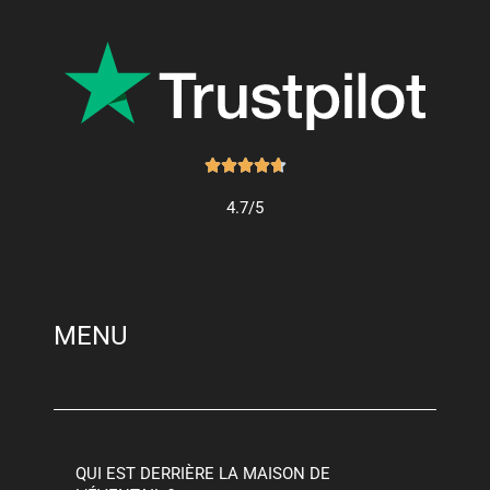
Noté





4.7
4.7/5
sur
5
MENU
QUI EST DERRIÈRE LA MAISON DE