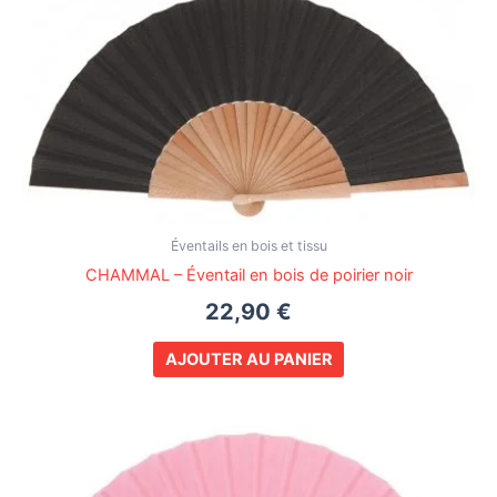
Éventails en bois et tissu
CHAMMAL – Éventail en bois de poirier noir
22,90
€
AJOUTER AU PANIER