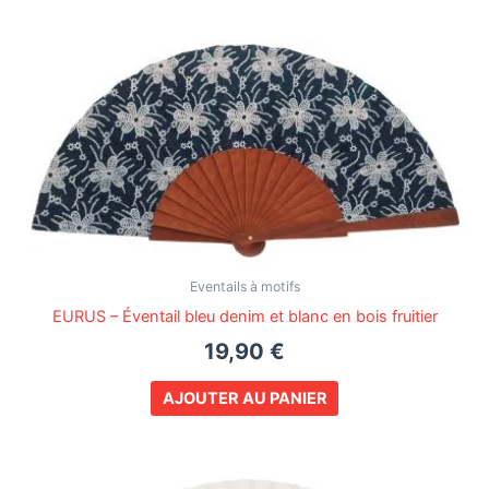
Eventails à motifs
EURUS – Éventail bleu denim et blanc en bois fruitier
19,90
€
AJOUTER AU PANIER