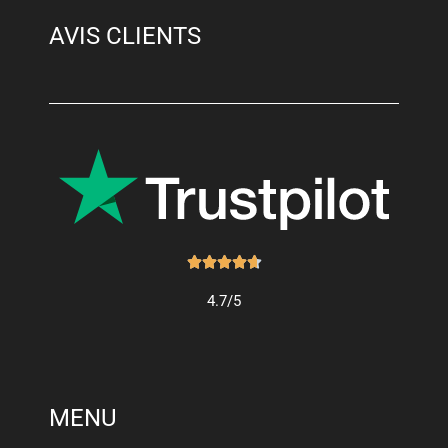
AVIS CLIENTS
Noté





4.7
4.7/5
sur
5
MENU