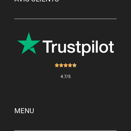
Noté





4.7
4.7/5
sur
5
MENU