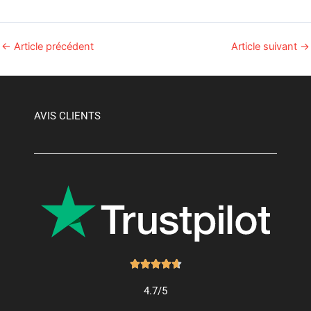
←
Article précédent
Article suivant
→
AVIS CLIENTS
Noté





4.7
4.7/5
sur