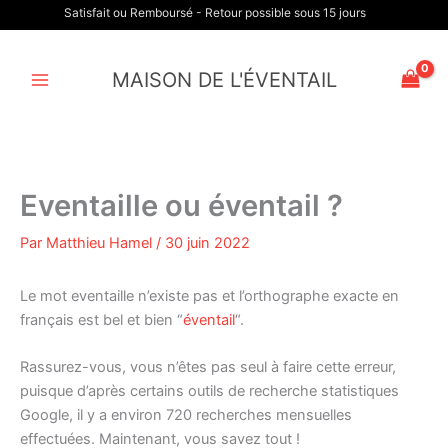
Aller
Satisfait ou Remboursé - Retour possible sous 15 jours
au
contenu
MAISON DE L'ÉVENTAIL
Eventaille ou éventail ?
Par
Matthieu Hamel
/
30 juin 2022
Le mot eventaille n’existe pas et l’orthographe exacte en
français est bel et bien “
éventail
“.
Rassurez-vous, vous n’êtes pas seul à faire cette erreur,
puisque d’après certains outils de recherche statistiques
Google, il y a environ 720 recherches mensuelles
effectuées. Maintenant, vous savez tout !